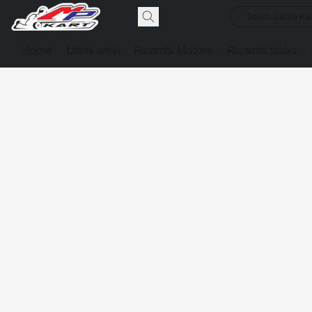
South Garda Kar
Home
Ultimi arrivi
Ricambi Motore
Ricambi telaio