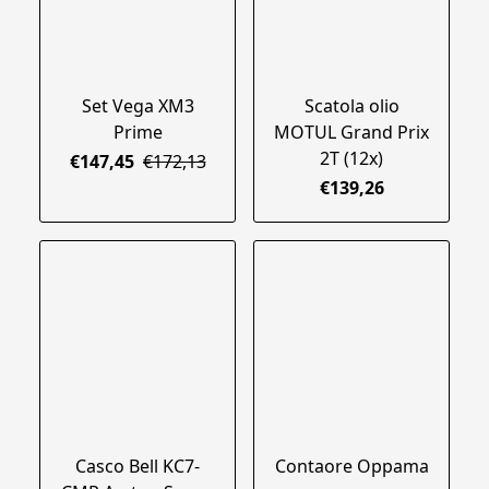
Set Vega XM3
Scatola olio
Prime
MOTUL Grand Prix
2T (12x)
€147,45
€172,13
€139,26
Casco Bell KC7-
Contaore Oppama