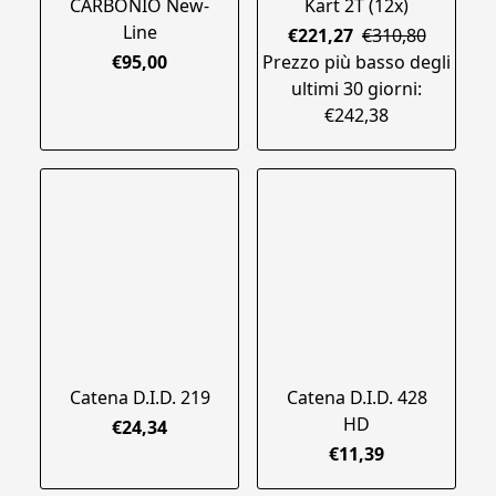
CARBONIO New-
Kart 2T (12x)
Line
€221,27
€310,80
€95,00
Prezzo più basso degli
ultimi 30 giorni:
€242,38
Catena D.I.D. 219
Catena D.I.D. 428
HD
€24,34
€11,39