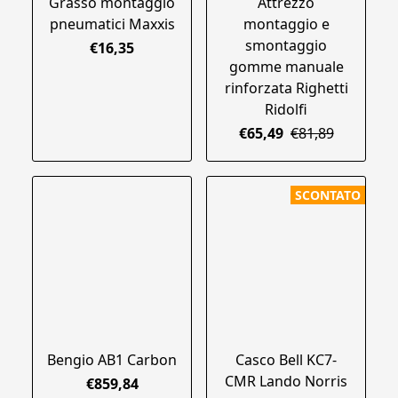
Grasso montaggio
Attrezzo
pneumatici Maxxis
montaggio e
smontaggio
€16,35
gomme manuale
rinforzata Righetti
Ridolfi
€65,49
€81,89
SCONTATO
Bengio AB1 Carbon
Casco Bell KC7-
CMR Lando Norris
€859,84