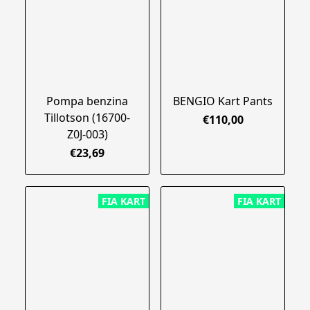
Pompa benzina
BENGIO Kart Pants
Tillotson (16700-
€110,00
Z0J-003)
€23,69
FIA KART
FIA KART