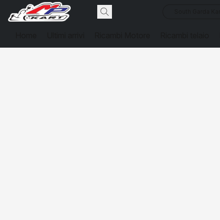
South Garda Kar
Home
Ultimi arrivi
Ricambi Motore
Ricambi telaio