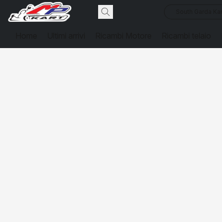
South Garda Kar
Home
Ultimi arrivi
Ricambi Motore
Ricambi telaio