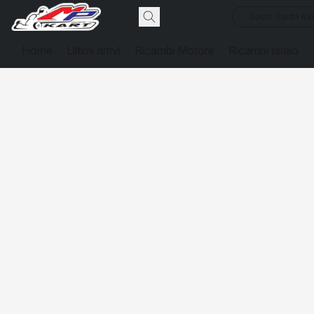
South Garda Kar
Home
Ultimi arrivi
Ricambi Motore
Ricambi telaio