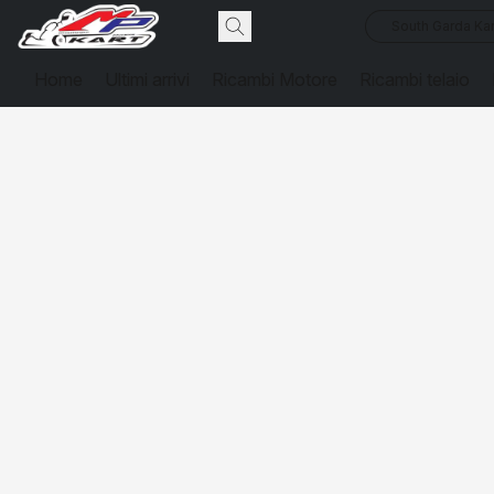
South Garda Kar
Home
Ultimi arrivi
Ricambi Motore
Ricambi telaio