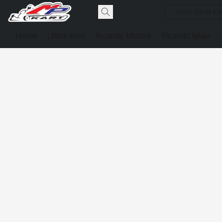
South Garda Kar
Home
Ultimi arrivi
Ricambi Motore
Ricambi telaio