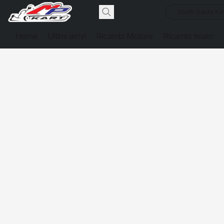
South Garda Kar
Home
Ultimi arrivi
Ricambi Motore
Ricambi telaio