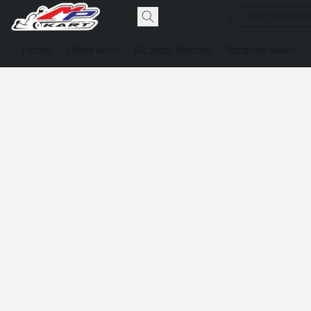
South Garda Kar
Home
Ultimi arrivi
Ricambi Motore
Ricambi telaio