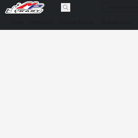
South Garda Kar
Home
Ultimi arrivi
Ricambi Motore
Ricambi telaio