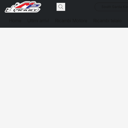
South Garda Kar
Home
Ultimi arrivi
Ricambi Motore
Ricambi telaio