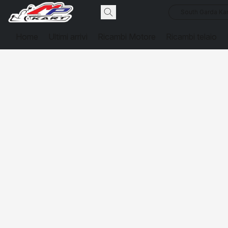
South Garda Kar
Home
Ultimi arrivi
Ricambi Motore
Ricambi telaio