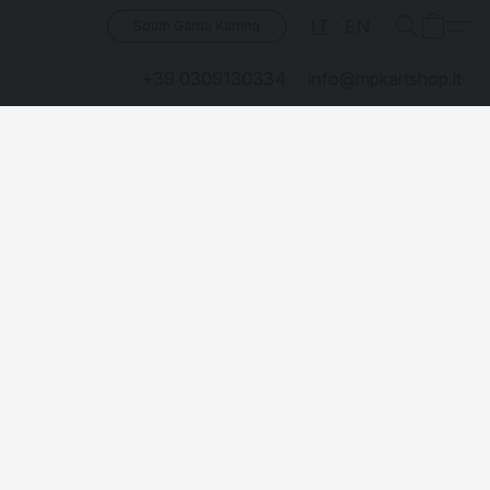
IT
EN
South Garda Karting
+39 0309130334
info@mpkartshop.it