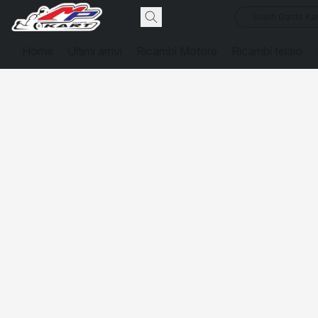
South Garda Kar
Home
Ultimi arrivi
Ricambi Motore
Ricambi telaio