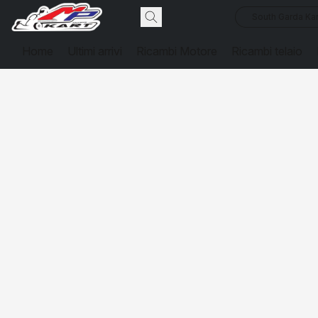
South Garda Kar
Home
Ultimi arrivi
Ricambi Motore
Ricambi telaio