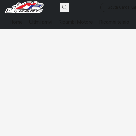
South Garda Kar
Home
Ultimi arrivi
Ricambi Motore
Ricambi telaio