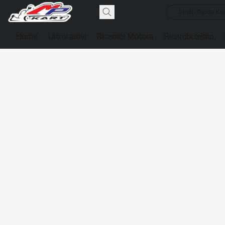
South Garda Kar
Home
Ultimi arrivi
Ricambi Motore
Ricambi telaio