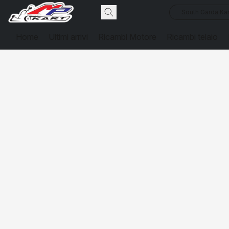
South Garda Kar
Home
Ultimi arrivi
Ricambi Motore
Ricambi telaio