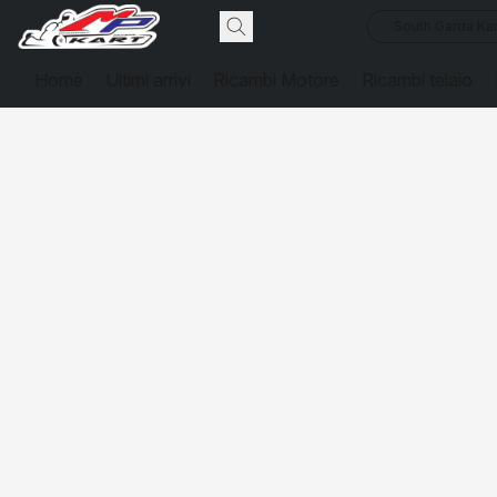
South Garda Kar
Home
Ultimi arrivi
Ricambi Motore
Ricambi telaio