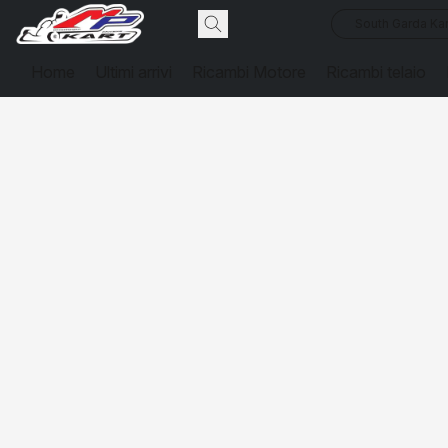
South Garda Kar
Home
Ultimi arrivi
Ricambi Motore
Ricambi telaio