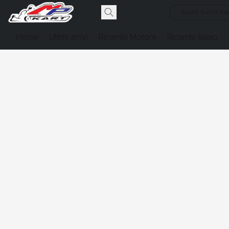
South Garda Kar
Home
Ultimi arrivi
Ricambi Motore
Ricambi telaio