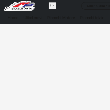
South Garda Kar
Home
Ultimi arrivi
Ricambi Motore
Ricambi telaio