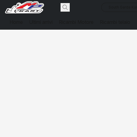
South Garda Kar
Home
Ultimi arrivi
Ricambi Motore
Ricambi telaio