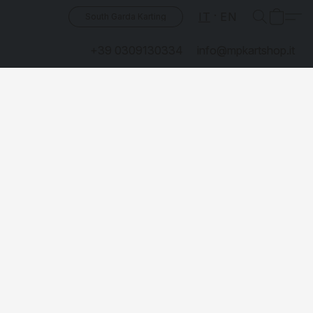
IT
EN
South Garda Karting
+39 0309130334
info@mpkartshop.it