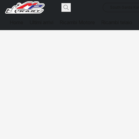
South Garda Kar
Home
Ultimi arrivi
Ricambi Motore
Ricambi telaio