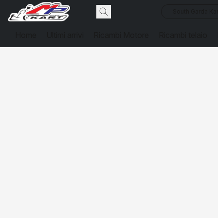
South Garda Kar
Home
Ultimi arrivi
Ricambi Motore
Ricambi telaio