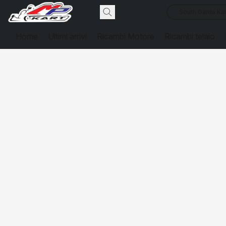
South Garda Kar
Home
Ultimi arrivi
Ricambi Motore
Ricambi telaio