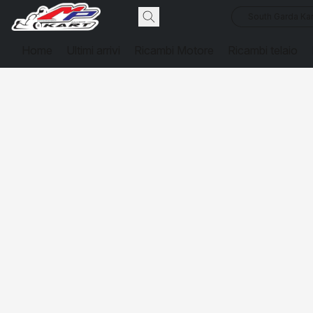
South Garda Kar
Home
Ultimi arrivi
Ricambi Motore
Ricambi telaio