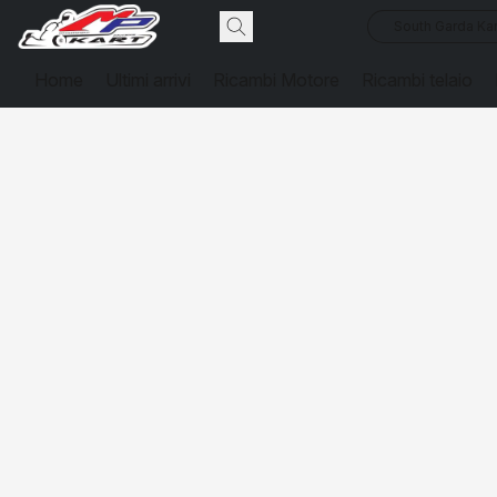
South Garda Kar
Home
Ultimi arrivi
Ricambi Motore
Ricambi telaio