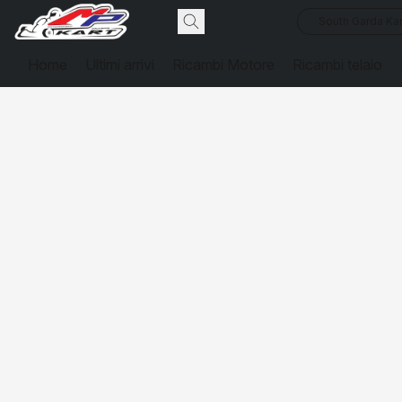
South Garda Kar
Home
Ultimi arrivi
Ricambi Motore
Ricambi telaio