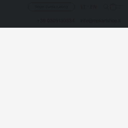
IT
EN
South Garda Karting
+39 0309130334
info@mpkartshop.it