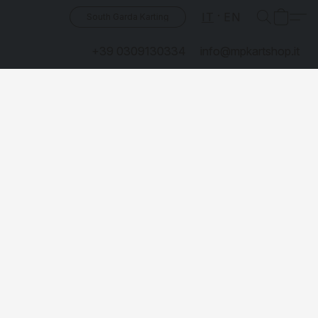
IT
EN
South Garda Karting
+39 0309130334
info@mpkartshop.it