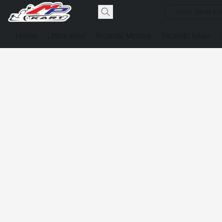
South Garda Kar
Home
Ultimi arrivi
Ricambi Motore
Ricambi telaio