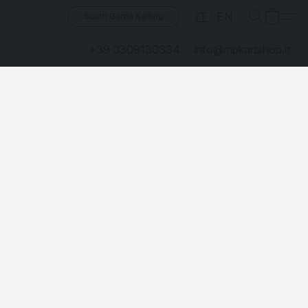
IT
EN
South Garda Karting
+39 0309130334
info@mpkartshop.it