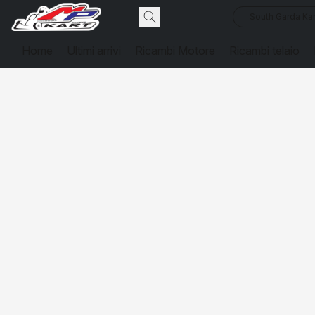
South Garda Kar
Home
Ultimi arrivi
Ricambi Motore
Ricambi telaio