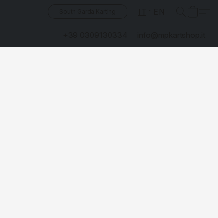
IT
EN
South Garda Karting
+39 0309130334
info@mpkartshop.it