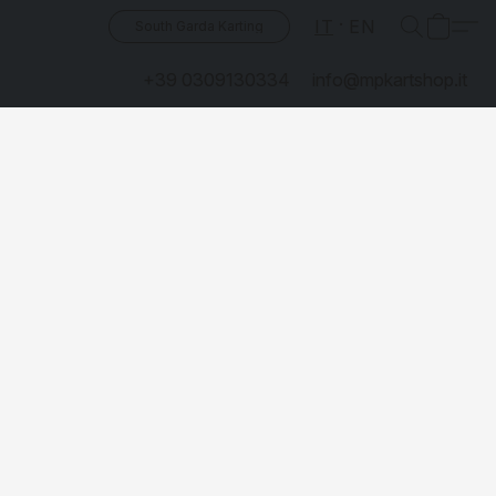
IT
EN
South Garda Karting
+39 0309130334
info@mpkartshop.it