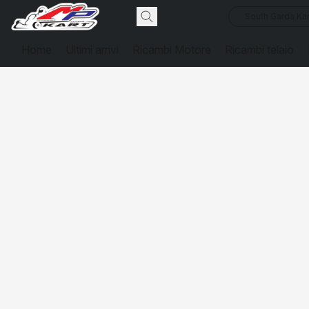
South Garda Kar
Home
Ultimi arrivi
Ricambi Motore
Ricambi telaio