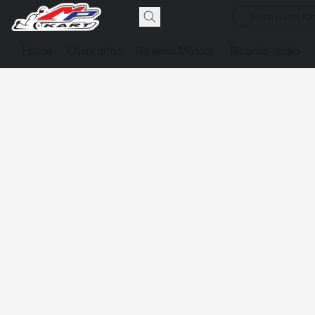
South Garda Kar
Home
Ultimi arrivi
Ricambi Motore
Ricambi telaio