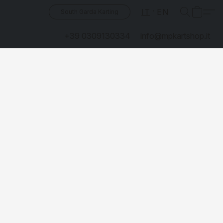
IT
EN
South Garda Karting
+39 0309130334
info@mpkartshop.it