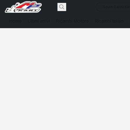
South Garda Kar
Home
Ultimi arrivi
Ricambi Motore
Ricambi telaio