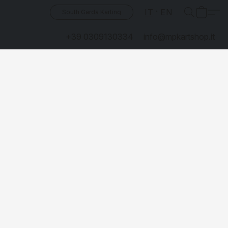
IT
EN
South Garda Karting
+39 0309130334
info@mpkartshop.it