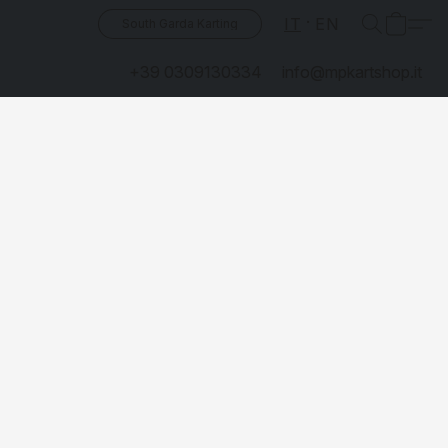
IT
EN
South Garda Karting
+39 0309130334
info@mpkartshop.it