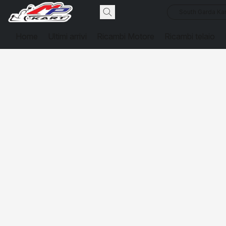
South Garda Kar
Home
Ultimi arrivi
Ricambi Motore
Ricambi telaio