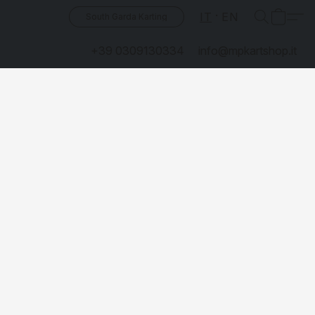
IT
EN
South Garda Karting
+39 0309130334
info@mpkartshop.it