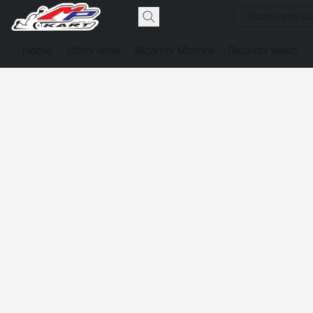
South Garda Kar
Home
Ultimi arrivi
Ricambi Motore
Ricambi telaio