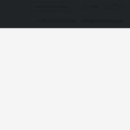
IT
EN
South Garda Karting
+39 0309130334
info@mpkartshop.it