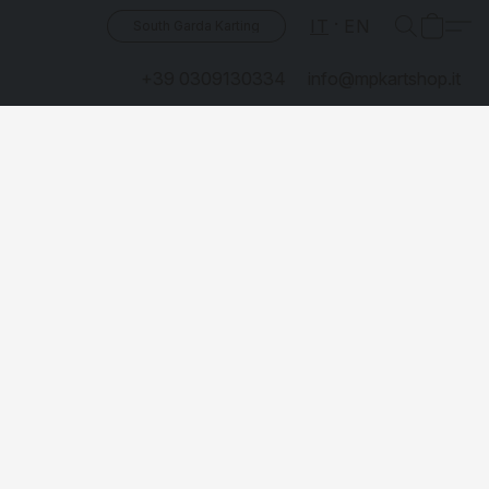
IT
EN
South Garda Karting
+39 0309130334
info@mpkartshop.it