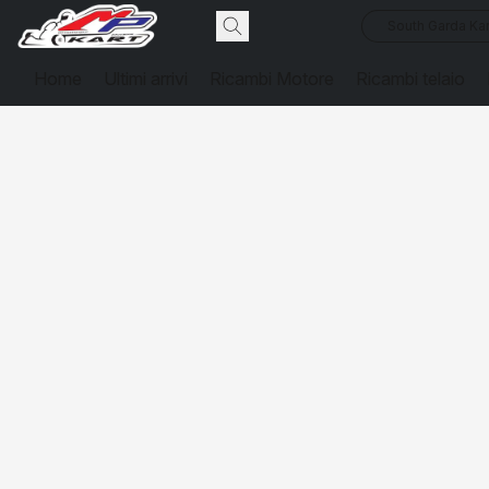
South Garda Kar
Home
Ultimi arrivi
Ricambi Motore
Ricambi telaio