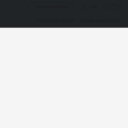
IT
EN
South Garda Karting
+39 0309130334
info@mpkartshop.it